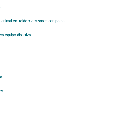
n
r animal en Telde ‘Corazones con patas’
o equipo directivo
ho
es