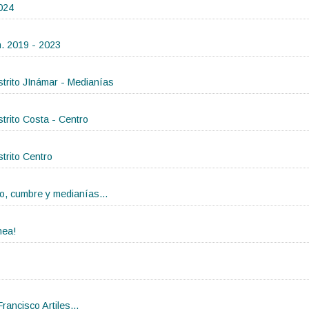
024
n. 2019 - 2023
istrito JInámar - Medianías
istrito Costa - Centro
strito Centro
co, cumbre y medianías...
nea!
rancisco Artiles...