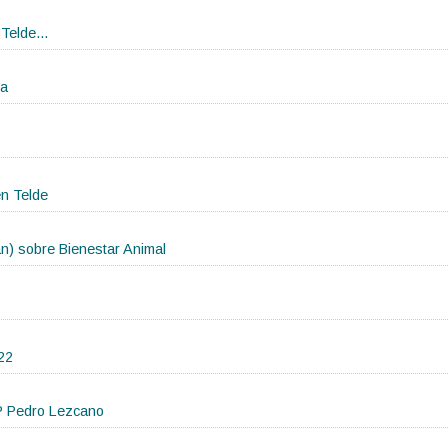
Telde...
ca
en Telde
an) sobre Bienestar Animal
22
P Pedro Lezcano