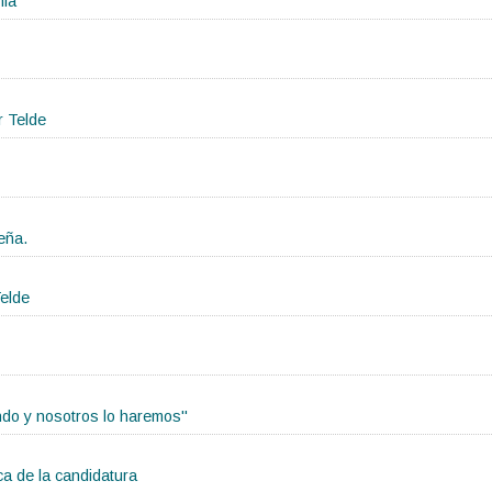
mia"
r Telde
eña.
elde
ndo y nosotros lo haremos"
ica de la candidatura